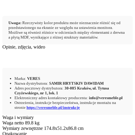
Uwaga:
Rzeczywisty kolor produktu może nieznacznie różnić się od
przedstawionego na ekranie ze względu na ustawienia monitora.
Możliwe są również różnice w odcieniach między elementami z drewna
a płytą MDF, wynikające z różnej struktury materiałów.
Opinie, zdjęcia, wideo
Marka:
VERES
Nazwa dystrybutora:
SAMIR HRYTSKIV DAWIDAM
Adres pocztowy dystrybutora:
30-085 Kraków, ul. Tytusa
Czyżewskiego, nr 1, lok. 1
Elektroniczny adres kontaktowy producenta:
info@veresmeble.pl
Ostrzeżenia, instrukcje bezpieczeństwa, instrukcje montażu na
stronie
https://veresmeble.pl/instrukcje
Waga i wymiary
Waga netto
89.8 kg
Wymiary zewnętrzne
174.8x51.2x86.8 cm
Opakowanie