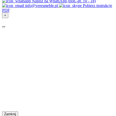
Napisz na WhatsApp (pon.-pt. 10 - 18)
info@veresmeble.pl
Pobierz instrukcje
PDF
×
...
Zamknij