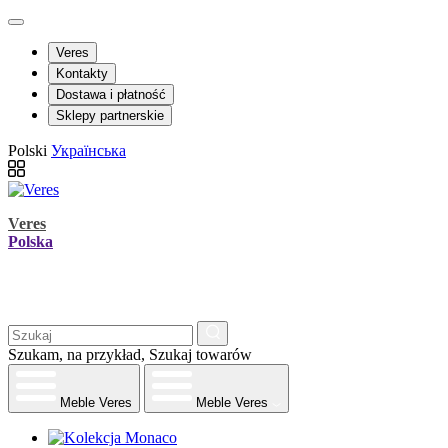
Veres
Kontakty
Dostawa i płatność
Sklepy partnerskie
Polski
Українська
Veres
Polska
Szukam, na przykład,
Szukaj towarów
Meble Veres
Meble Veres