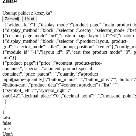
Zestaw
Usunąć pakiet z koszyka?
Zamknij
Usuń
[{"widget_id":"1","display_mode":"product_page","main_product_id
{"display_method":"block","selector":".cechy","selector_mode":"be
{"custom_page_mode":"url","custom_page_layout_id":"6","custom_pa
{"display_method":"block","selector":".product-layout, .product-
grid","selector_mode":"after","popup_position":"center"},"config_m
{"module_id":"-1","layout_id":"6","cart_free_product_mode":"0","p
info"}]
{"product_page":{"price":"#content .product-price-
container","special":"#content .product-special-
container","price_parent":"","quantity":"#product
input[name=quantity]","button_minus":"","button_plus":"","button":
#button-cart","product_data":"#content #product"},"list":""}
{"symbol_left":"","symbol_right":"
z\u0142","decimal_place":"0","decimal_point":",","thousand_point"
"}
[]
1
false
false
true
Usuń