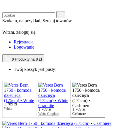
Szukam, na przykład,
Szukaj towarów
Witam,
zaloguj się
Rejestracja
Logowanie
0
Produkty,
na
0 zł
Twój koszyk jest pusty!
1 789 zł
White
1 789 zł
1 789 zł
White Graphite
Cashmere