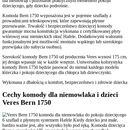
dla niemowląt i pozostanie praktycznym elementem pokoju
dziecięcego, gdy dziecko podrośnie.
Komoda Bern 1750 wyposażona jest w pojemne szuflady z
prowadnicami teleskopowymi, które zapewniają płynne
przesuwanie. Trwałość i bezpieczeństwo dziecięcej komody
gwarantuje mocna konstrukcja wykonana z certyfikowanej płyty
wiórowej oraz niemieckich okuć Hafele. Dodatkowymi walorami
funkcjonalnymi jest możliwość montażu wąskiego lub szerokiego
przewijaka (do nabycia osobno).
Szerokość komody Bern 1750 od producenta Veres wynosi 175 cm,
jej design wpasuje się w każde wnętrze. Uniwersalna kolorystyka
komody Bern 1750 będzie pasować do niemal każdego modelu
łóżeczka i pokoju dziecięcego dla chłopca lub dziewczynki.
Wykonana z dbałością o komfort, bezpieczeństwo i zdrowie dziecka
Cechy komody dla niemowlaka i dzieci
Veres Bern 1750
6 szuflad z płynnym systemem Hafele
Kiedy dziecko jest małe,
bardzo ważne jest, aby wszystko było pod ręką. Komoda dziecięca