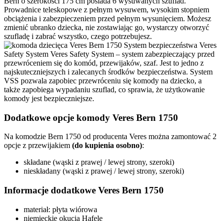
Bern o szerokości 175 cm posiada 6 wysuwanych szuflad.
Prowadnice teleskopowe z pełnym wysuwem, wysokim stopniem
obciążenia i zabezpieczeniem przed pełnym wysunięciem. Możesz
zmienić ubranko dziecka, nie zostawiając go, wystarczy otworzyć
szufladę i zabrać wszystko, czego potrzebujesz.
System bezpieczeństwa Veres
Safety System
Veres Safety System – system zabezpieczający przed
przewróceniem się do komód, przewijaków, szaf. Jest to jedno z
najskuteczniejszych i zalecanych środków bezpieczeństwa. System
VSS pozwala zapobiec przewróceniu się komody na dziecko, a
także zapobiega wypadaniu szuflad, co sprawia, że użytkowanie
komody jest bezpieczniejsze.
Dodatkowe opcje komody Veres Bern 1750
Na komodzie Bern 1750 od producenta Veres można zamontować 2
opcje z przewijakiem
(do kupienia osobno)
:
składane (wąski z prawej / lewej strony, szeroki)
nieskładany (wąski z prawej / lewej strony, szeroki)
Informacje dodatkowe Veres Bern 1750
materiał: płyta wiórowa
niemieckie okucia Hafele