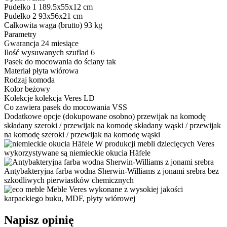
Pudełko 1
189.5x55x12 cm
Pudełko 2
93x56x21 cm
Całkowita waga (brutto)
93 kg
Parametry
Gwarancja
24 miesiące
Ilość wysuwanych szuflad
6
Pasek do mocowania do ściany
tak
Materiał
płyta wiórowa
Rodzaj
komoda
Kolor
beżowy
Kolekcje
kolekcja Veres LD
Co zawiera
pasek do mocowania VSS
Dodatkowe opcje (dokupowane osobno)
przewijak na komodę
składany szeroki / przewijak na komodę składany wąski / przewijak
na komodę szeroki / przewijak na komodę wąski
W produkcji mebli dziecięcych Veres
wykorzystywane są niemieckie okucia Häfele
Antybakteryjna farba wodna Sherwin-Williams z jonami srebra bez
szkodliwych pierwiastków chemicznych
Meble Veres wykonane z wysokiej jakości
karpackiego buku, MDF, płyty wiórowej
Napisz opinię