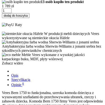
13 osób kupiło ten produkt
1 789 zł
dodaj do koszyka
W produkcji mebli dziecięcych Veres
wykorzystywane są niemieckie okucia Häfele
Antybakteryjna farba wodna Sherwin-Williams z jonami srebra bez
szkodliwych pierwiastków chemicznych
Meble Veres wykonane z wysokiej jakości
karpackiego buku, MDF, płyty wiórowej
Zobacz wideo
Opis
Specyfikacja
0
Opinie
Veres Bern 1750 to funkcjonalna, szeroka komoda dziecięca z
wysuwanymi szufladami do przechowywania ubranek, rzeczy i
zabawek dziecka. Komoda Bern 1750 firmy Veres jest odpowiednia