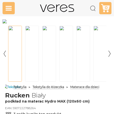
0
Tekstylia
Tekstylia do łóżeczka
Materace dla dzieci
Rucken
Biały
podkład na materac Hydro MAX (120x60 cm)
EAN:
5907222788264
3 osób kupiło ten produkt