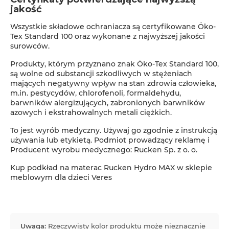
jakość
Wszystkie składowe ochraniacza są certyfikowane Öko-
Tex Standard 100 oraz wykonane z najwyższej jakości
surowców.
Produkty, którym przyznano znak Öko-Tex Standard 100,
są wolne od substancji szkodliwych w stężeniach
mających negatywny wpływ na stan zdrowia człowieka,
m.in. pestycydów, chlorofenoli, formaldehydu,
barwników alergizujących, zabronionych barwników
azowych i ekstrahowalnych metali ciężkich.
To jest wyrób medyczny. Używaj go zgodnie z instrukcją
używania lub etykietą. Podmiot prowadzący reklamę i
Producent wyrobu medycznego: Rucken Sp. z o. o.
Kup podkład na materac Rucken Hydro MAX w sklepie
meblowym dla dzieci Veres
Uwaga:
Rzeczywisty kolor produktu może nieznacznie