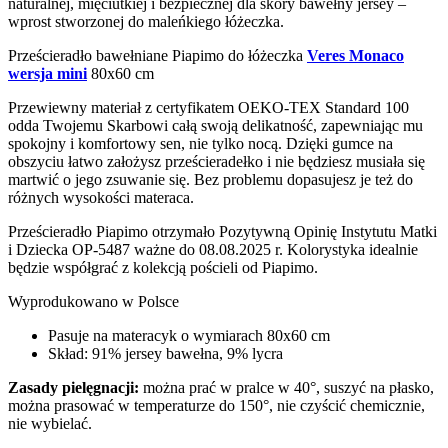
naturalnej, mięciutkiej i bezpiecznej dla skóry bawełny jersey –
wprost stworzonej do maleńkiego łóżeczka.
Prześcieradło bawełniane Piapimo do łóżeczka
Veres Monaco
wersja mini
80х60 cm
Przewiewny materiał z certyfikatem OEKO-TEX Standard 100
odda Twojemu Skarbowi całą swoją delikatność, zapewniając mu
spokojny i komfortowy sen, nie tylko nocą. Dzięki gumce na
obszyciu łatwo założysz prześcieradełko i nie będziesz musiała się
martwić o jego zsuwanie się. Bez problemu dopasujesz je też do
różnych wysokości materaca.
Prześcieradło Piapimo otrzymało Pozytywną Opinię Instytutu Matki
i Dziecka OP-5487 ważne do 08.08.2025 r. Kolorystyka idealnie
będzie współgrać z kolekcją pościeli od Piapimo.
Wyprodukowano w Polsce
Pasuje na materacyk o wymiarach 80х60 cm
Skład: 91% jersey bawełna, 9% lycra
Zasady pielęgnacji:
można prać w pralce w 40°, suszyć na płasko,
można prasować w temperaturze do 150°, nie czyścić chemicznie,
nie wybielać.