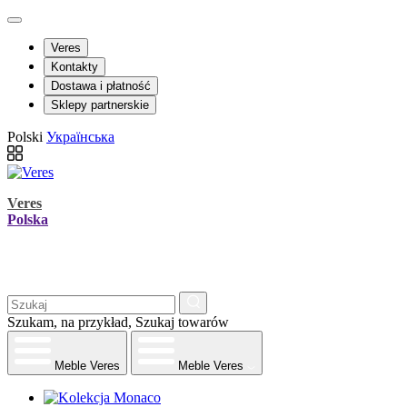
Veres
Kontakty
Dostawa i płatność
Sklepy partnerskie
Polski
Українська
Veres
Polska
Szukam, na przykład,
Szukaj towarów
Meble Veres
Meble Veres