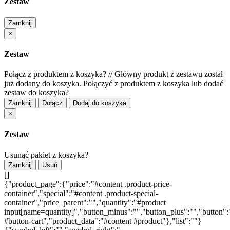
Zestaw
Zamknij
×
Zestaw
Połącz z produktem z koszyka?
//
Główny produkt z zestawu został
już dodany do koszyka. Połączyć z produktem z koszyka lub dodać
zestaw do koszyka?
Zamknij
Dołącz
Dodaj do koszyka
×
Zestaw
Usunąć pakiet z koszyka?
Zamknij
Usuń
[]
{"product_page":{"price":"#content .product-price-
container","special":"#content .product-special-
container","price_parent":"","quantity":"#product
input[name=quantity]","button_minus":"","button_plus":"","button":
#button-cart","product_data":"#content #product"},"list":""}