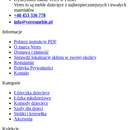
Veres to są meble dziecięce z najbezpieczniejszych i trwałych
materiałów
+48 453 336 778
info@veresmeble.pl
Informacje
Pobierz instrukcje PDF
O marce Veres
Dostawa i płatność
Sprawdź lokalizację sklepu w swojej okolicy
Regulamin
Polityka Prywatności
Kontakt
Kategorie
Łóżeczka dziecięce
Łóżka młodzieżowe
Komody dziecięce
Szafy dla dzieci
Stoliki i krzesełka
Akcesoria
Kolekcje