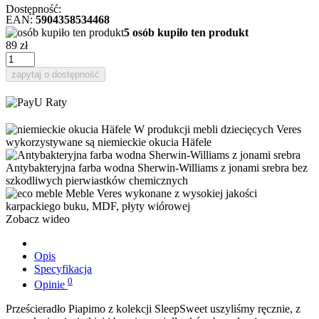
Dostępność:
EAN:
5904358534468
5 osób kupiło ten produkt
89 zł
zapytaj o dostępność
W produkcji mebli dziecięcych Veres
wykorzystywane są niemieckie okucia Häfele
Antybakteryjna farba wodna Sherwin-Williams z jonami srebra bez
szkodliwych pierwiastków chemicznych
Meble Veres wykonane z wysokiej jakości
karpackiego buku, MDF, płyty wiórowej
Zobacz wideo
Opis
Specyfikacja
0
Opinie
Prześcieradło Piapimo z kolekcji SleepSweet uszyliśmy ręcznie, z