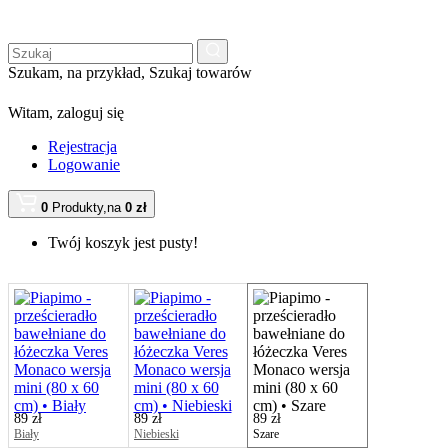
Szukam, na przykład,
Szukaj towarów
Witam,
zaloguj się
Rejestracja
Logowanie
0
Produkty,
na
0 zł
Twój koszyk jest pusty!
89 zł
89 zł
89 zł
Biały
Niebieski
Szare