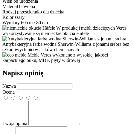
Wiek
od urodzenia
Materiał
bawełna
Rodzaj
prześcieradło dla dziecka
Kolor
szary
Wymiary
60 cm / 80 cm
W produkcji mebli dziecięcych Veres
wykorzystywane są niemieckie okucia Häfele
Antybakteryjna farba wodna Sherwin-Williams z jonami srebra bez
szkodliwych pierwiastków chemicznych
Meble Veres wykonane z wysokiej jakości
karpackiego buku, MDF, płyty wiórowej
Napisz opinię
Nazwa
Ocena
Twoja opinia