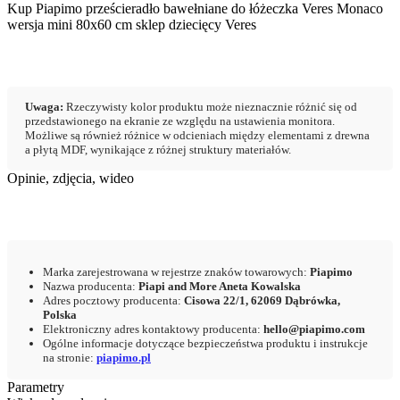
Kup Piapimo prześcieradło bawełniane do łóżeczka Veres Monaco
wersja mini 80х60 cm sklep dziecięcy Veres
Uwaga:
Rzeczywisty kolor produktu może nieznacznie różnić się od
przedstawionego na ekranie ze względu na ustawienia monitora.
Możliwe są również różnice w odcieniach między elementami z drewna
a płytą MDF, wynikające z różnej struktury materiałów.
Opinie, zdjęcia, wideo
Marka zarejestrowana w rejestrze znaków towarowych:
Piapimo
Nazwa producenta:
Piapi and More Aneta Kowalska
Adres pocztowy producenta:
Cisowa 22/1, 62069 Dąbrówka,
Polska
Elektroniczny adres kontaktowy producenta:
hello@piapimo.com
Ogólne informacje dotyczące bezpieczeństwa produktu i instrukcje
na stronie:
piapimo.pl
Parametry