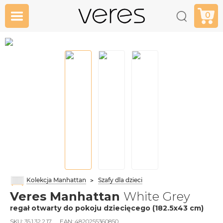
0
Kolekcja Manhattan
Szafy dla dzieci
Veres Manhattan
White Grey
regał otwarty do pokoju dziecięcego (182.5х43 cm)
SKU:
35.1.32.2.17
EAN:
4820255360850