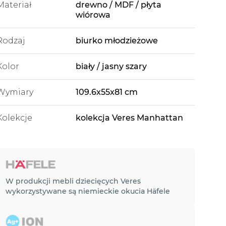
Materiał
drewno / MDF / płyta
wiórowa
Rodzaj
biurko młodzieżowe
Kolor
biały / jasny szary
Wymiary
109.6x55x81 cm
Kolekcje
kolekcja Veres Manhattan
W produkcji mebli dziecięcych Veres
wykorzystywane są niemieckie okucia Häfele