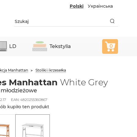
Polski
Українська
0
LD
Tekstylia
kcja Manhattan
Stoliki i krzesełka
es Manhattan
White Grey
 młodzieżowe
2.17
EAN:
4820255360867
sób kupiło ten produkt