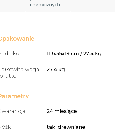
chemicznych
Opakowanie
Pudełko 1
113x55x19 cm / 27.4 kg
Całkowita waga
27.4 kg
(brutto)
Parametry
Gwarancja
24 miesiące
Nóżki
tak, drewniane