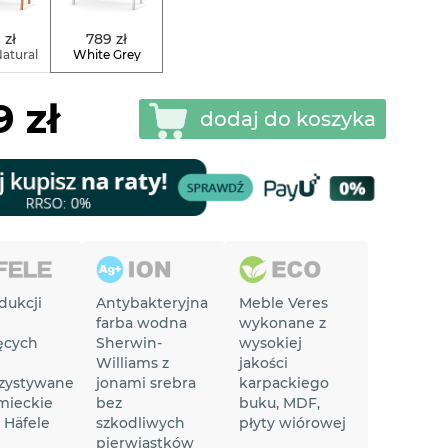
 zł
789 zł
atural
White Grey
 zł
dodaj do koszyka
dukcji
Antybakteryjna
Meble Veres
farba wodna
wykonane z
ęcych
Sherwin-
wysokiej
Williams z
jakości
zystywane
jonami srebra
karpackiego
mieckie
bez
buku, MDF,
 Häfele
szkodliwych
płyty wiórowej
pierwiastków