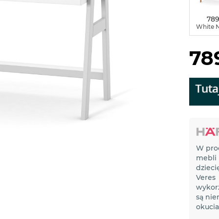
789
White N
789
W pro
mebli
dzieci
Veres
wykor
są nie
okucia