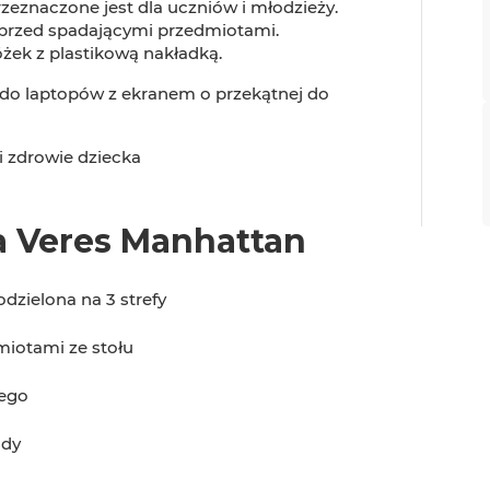
eznaczone jest dla uczniów i młodzieży.
 przed spadającymi przedmiotami.
żek z plastikową nakładką.
do laptopów z ekranem o przekątnej do
i zdrowie dziecka
a Veres Manhattan
dzielona na 3 strefy
miotami ze stołu
nego
ody