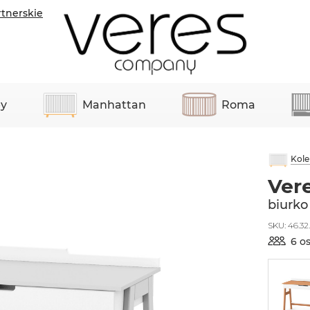
rtnerskie
y
Manhattan
Roma
Kole
Ver
biurko
SKU:
46.32.
6 o