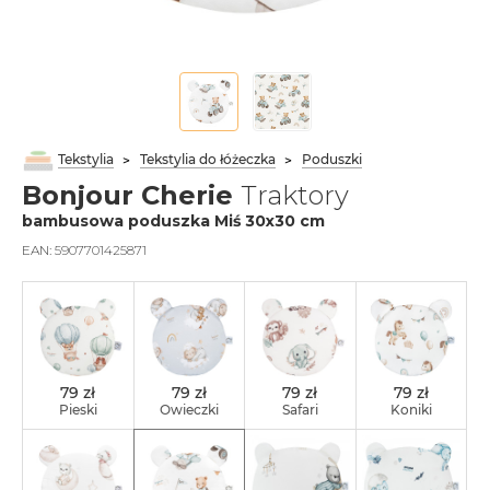
Tekstylia
Tekstylia do łóżeczka
Poduszki
Bonjour Cherie
Traktory
bambusowa poduszka Miś 30x30 cm
EAN:
5907701425871
79 zł
79 zł
79 zł
79 zł
Pieski
Owieczki
Safari
Koniki