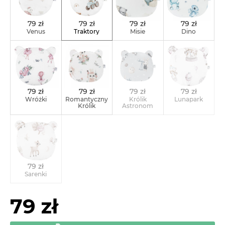
79 zł
79 zł
79 zł
79 zł
Venus
Traktory
Misie
Dino
79 zł
79 zł
79 zł
79 zł
Wróżki
Romantyczny
Królik
Lunapark
Królik
Astronom
79 zł
Sarenki
79 zł