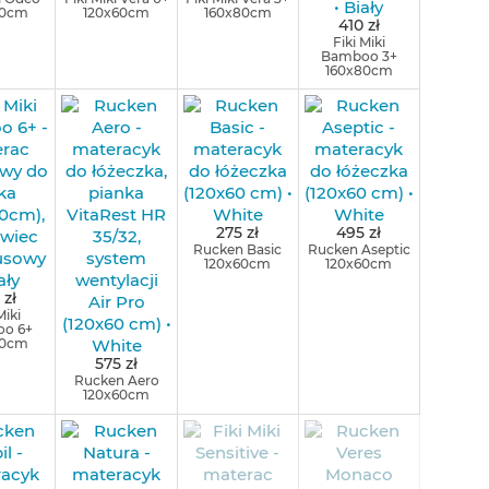
60cm
120x60cm
160x80cm
410 zł
Fiki Miki
Bamboo 3+
160x80cm
275 zł
495 zł
Rucken Basic
Rucken Aseptic
120x60cm
120x60cm
 zł
Miki
o 6+
80cm
575 zł
Rucken Aero
120x60cm