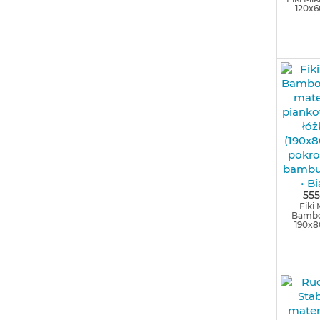
120x
555
Fiki 
Bambo
190x