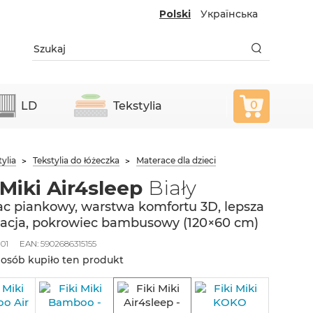
Polski
Українська
0
LD
Tekstylia
tylia
Tekstylia do łóżeczka
Materace dla dzieci
 Miki Air4sleep
Biały
c piankowy, warstwa komfortu 3D, lepsza
acja, pokrowiec bambusowy (120×60 cm)
101
EAN:
5902686315155
 osób kupiło ten produkt