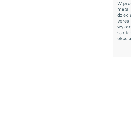
W pro
mebli
dzieci
Veres
wykor
są nie
okucia