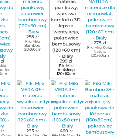
258 zł
Fiki Miki
278 zł
Bamboo
Fiki Miki Koko
120x60cm
Natura
120x60cm
 zł
399 zł
Miki
Fiki Miki
o Air
Air4sleep
0cm
120x60cm
 zł
295 zł
460 zł
ki Odeo
Fiki Miki Vera 0+
Fiki Miki Vera 3+