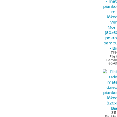
179
Fiki 
Bambo
80х6
311
Fiki Mi