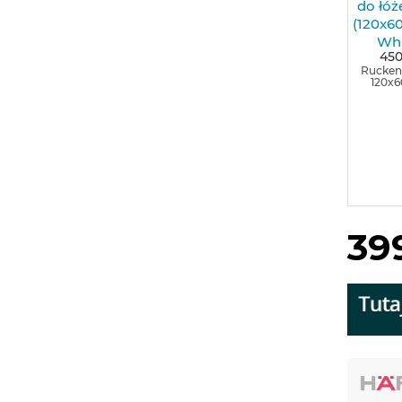
450
Rucken 
120x
399