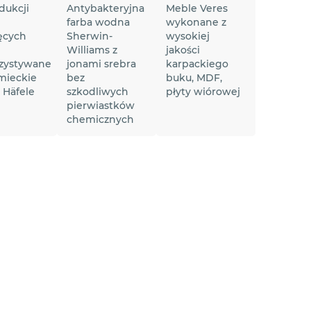
dukcji
Antybakteryjna
Meble Veres
farba wodna
wykonane z
ęcych
Sherwin-
wysokiej
Williams z
jakości
zystywane
jonami srebra
karpackiego
mieckie
bez
buku, MDF,
 Häfele
szkodliwych
płyty wiórowej
pierwiastków
chemicznych