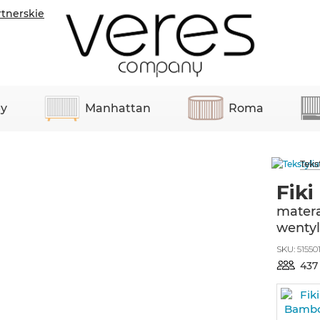
rtnerskie
y
Manhattan
Roma
Teks
Fiki
matera
wentyl
SKU:
51550
437