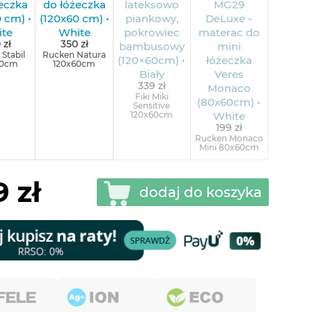
 zł
350 zł
Stabil
Rucken Natura
60cm
120x60cm
339 zł
Fiki Miki
Sensitive
120x60cm
199 zł
Rucken Monaco
Mini 80x60cm
 zł
dodaj do koszyka