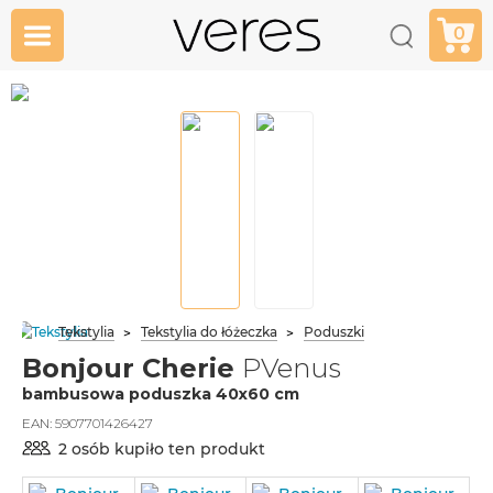
0
Tekstylia
Tekstylia do łóżeczka
Poduszki
Bonjour Cherie
PVenus
bambusowa poduszka 40x60 cm
EAN:
5907701426427
2 osób kupiło ten produkt