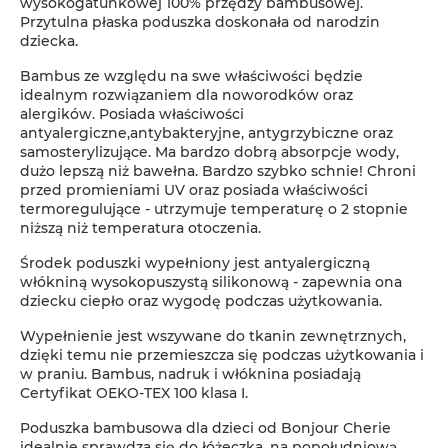
wysokogatunkowej 100% przędzy bambusowej.
Przytulna płaska poduszka doskonała od narodzin
dziecka.
Bambus ze względu na swe właściwości będzie
idealnym rozwiązaniem dla noworodków oraz
alergików. Posiada właściwości
antyalergiczne,antybakteryjne, antygrzybiczne oraz
samosterylizujące. Ma bardzo dobrą absorpcje wody,
dużo lepszą niż bawełna. Bardzo szybko schnie! Chroni
przed promieniami UV oraz posiada właściwości
termoregulujące - utrzymuje temperaturę o 2 stopnie
niższą niż temperatura otoczenia.
Środek poduszki wypełniony jest antyalergiczną
włókniną wysokopuszystą silikonową - zapewnia ona
dziecku ciepło oraz wygodę podczas użytkowania.
Wypełnienie jest wszywane do tkanin zewnętrznych,
dzięki temu nie przemieszcza się podczas użytkowania i
w praniu. Bambus, nadruk i włóknina posiadają
Certyfikat OEKO-TEX 100 klasa I.
Poduszka bambusowa dla dzieci od Bonjour Cherie
idealnie sprawdza się do łóżeczka, na popołudniową