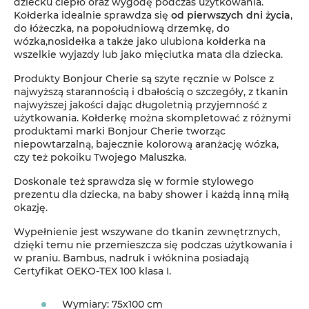
dziecku ciepło oraz wygodę podczas użytkowania.
Kołderka idealnie sprawdza się
od pierwszych dni życia
,
do łóżeczka, na popołudniową drzemkę, do
wózka,nosidełka a także jako ulubiona kołderka na
wszelkie wyjazdy lub jako mięciutka mata dla dziecka.
Produkty Bonjour Cherie są szyte ręcznie w Polsce z
najwyższą starannością i dbałością o szczegóły, z tkanin
najwyższej jakości dając długoletnią przyjemność z
użytkowania. Kołderkę można skompletować z różnymi
produktami marki Bonjour Cherie tworząc
niepowtarzalną, bajecznie kolorową aranżację wózka,
czy też pokoiku Twojego Maluszka.
Doskonale też sprawdza się w formie stylowego
prezentu dla dziecka, na baby shower i każdą inną miłą
okazję.
Wypełnienie jest wszywane do tkanin zewnętrznych,
dzięki temu nie przemieszcza się podczas użytkowania i
w praniu. Bambus, nadruk i włóknina posiadają
Certyfikat OEKO-TEX 100 klasa I.
Wymiary: 75x100 cm