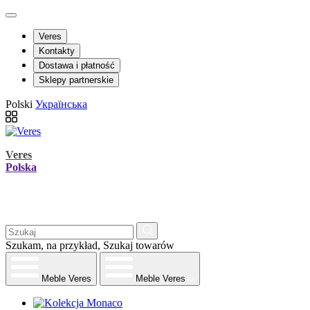
Veres
Kontakty
Dostawa i płatność
Sklepy partnerskie
Polski
Українська
Veres
Polska
Szukam, na przykład,
Szukaj towarów
Meble Veres
Meble Veres