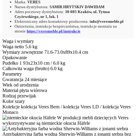
Marka:
VERES
Nazwa dystrybutora:
SAMIR HRYTSKIV DAWIDAM
Adres pocztowy dystrybutora:
30-085 Kraków, ul. Tytusa
Czyżewskiego, nr 1, lok. 1
Elektroniczny adres kontaktowy producenta:
info@veresmeble.pl
Ostrzeżenia, instrukcje bezpieczeństwa, instrukcje montażu na
stronie
https://veresmeble.pl/instrukcje
Waga i wymiary
Waga netto
5.6 kg
Wymiary zewnętrzne
71.6-73.0x89x10.4 cm
Opakowanie
Pudełko 1
93x23x10 cm / 6.0 kg
Całkowita waga (brutto)
6.0 kg
Parametry
Gwarancja
24 miesiące
Wiek
od urodzenia
Materiał
płyta wiórowa
Rodzaj
przewijak
Kolor
szary
Kolekcje
kolekcja Veres Bern / kolekcja Veres LD / kolekcja Veres
Monaco
W produkcji mebli dziecięcych Veres
wykorzystywane są niemieckie okucia Häfele
Antybakteryjna farba wodna Sherwin-Williams z jonami srebra bez