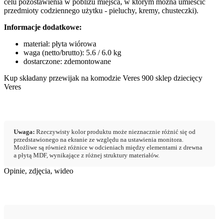
celu pozostawienia w pobliżu miejsca, w którym można umieścić
przedmioty codziennego użytku - pieluchy, kremy, chusteczki).
Informacje dodatkowe:
materiał: płyta wiórowa
waga (netto/brutto): 5.6 / 6.0 kg
dostarczone: zdemontowane
Kup składany przewijak na komodzie Veres 900 sklep dziecięcy
Veres
Uwaga:
Rzeczywisty kolor produktu może nieznacznie różnić się od
przedstawionego na ekranie ze względu na ustawienia monitora.
Możliwe są również różnice w odcieniach między elementami z drewna
a płytą MDF, wynikające z różnej struktury materiałów.
Opinie, zdjęcia, wideo