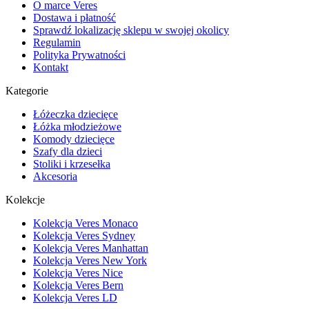
O marce Veres
Dostawa i płatność
Sprawdź lokalizację sklepu w swojej okolicy
Regulamin
Polityka Prywatności
Kontakt
Kategorie
Łóżeczka dziecięce
Łóżka młodzieżowe
Komody dziecięce
Szafy dla dzieci
Stoliki i krzesełka
Akcesoria
Kolekcje
Kolekcja Veres Monaco
Kolekcja Veres Sydney
Kolekcja Veres Manhattan
Kolekcja Veres New York
Kolekcja Veres Nice
Kolekcja Veres Bern
Kolekcja Veres LD