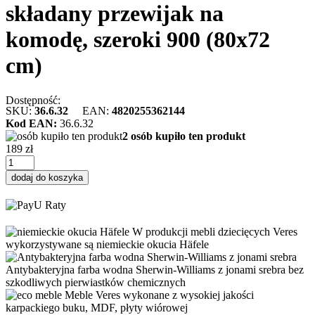
składany przewijak na
komodę, szeroki 900 (80х72
cm)
Dostępność:
SKU:
36.6.32
EAN:
4820255362144
Kod EAN:
36.6.32
2 osób kupiło ten produkt
189 zł
dodaj do koszyka
W produkcji mebli dziecięcych Veres
wykorzystywane są niemieckie okucia Häfele
Antybakteryjna farba wodna Sherwin-Williams z jonami srebra bez
szkodliwych pierwiastków chemicznych
Meble Veres wykonane z wysokiej jakości
karpackiego buku, MDF, płyty wiórowej