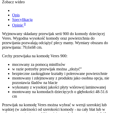
Zobacz wideo
Opis
Specyfikacja
0
Opinie
Wyjmowany składany przewijak serii 900 do komody dziecięcej
Veres. Wygodna wysokość komody oraz powierzchnia do
przewijania pozwalają odciążyć plecy mamy. Wymiary obszaru do
przewijania: 79,6x68 cm.
Cechy przewijaka na komodę Veres 900:
mocowany za pomocą minifixów
w razie potrzeby przewijak można „złożyć”
bezpieczne zaokrąglone kształty i polerowane powierzchnie
montowany i zdejmowany z produktu jako osobna opcja, nie
pozostawia śladów na blacie
wykonany z wysokiej jakości płyty wiórowej laminowanej
montowany na komodach dziecięcych o głębokości 48-51.6
cm
Przewijak na komodę Veres można wybrać w wersji szerokiej lub
wąskiej (w zależności od szerokości komody - na cały blat lub w