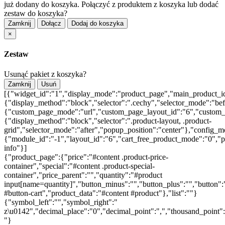
już dodany do koszyka. Połączyć z produktem z koszyka lub dodać
zestaw do koszyka?
Zamknij
Dołącz
Dodaj do koszyka
×
Zestaw
Usunąć pakiet z koszyka?
Zamknij
Usuń
[{"widget_id":"1","display_mode":"product_page","main_product_id
{"display_method":"block","selector":".cechy","selector_mode":"be
{"custom_page_mode":"url","custom_page_layout_id":"6","custom_pa
{"display_method":"block","selector":".product-layout, .product-
grid","selector_mode":"after","popup_position":"center"},"config_m
{"module_id":"-1","layout_id":"6","cart_free_product_mode":"0","po
info"}]
{"product_page":{"price":"#content .product-price-
container","special":"#content .product-special-
container","price_parent":"","quantity":"#product
input[name=quantity]","button_minus":"","button_plus":"","button":
#button-cart","product_data":"#content #product"},"list":""}
{"symbol_left":"","symbol_right":"
z\u0142","decimal_place":"0","decimal_point":",","thousand_point"
"}