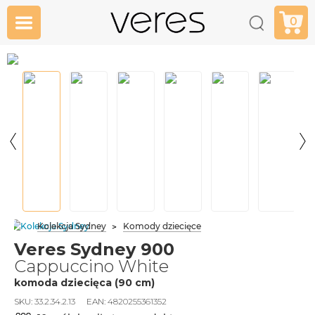
0
Kolekcja Sydney
Komody dziecięce
Veres Sydney 900
Cappuccino White
komoda dziecięca (90 cm)
SKU:
33.2.34.2.13
EAN:
4820255361352