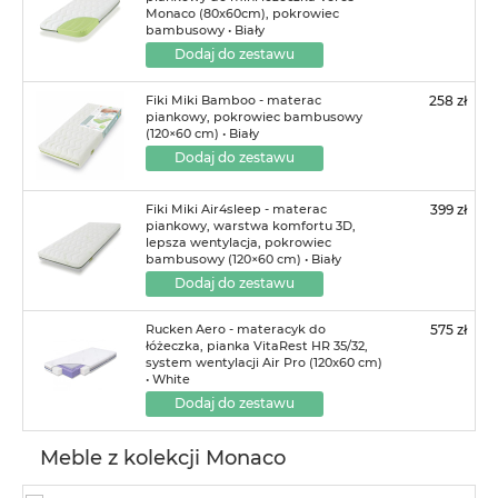
Monaco (80x60cm), pokrowiec
bambusowy • Biały
Dodaj do zestawu
Fiki Miki Bamboo - materac
258 zł
piankowy, pokrowiec bambusowy
(120×60 cm) • Biały
Dodaj do zestawu
Fiki Miki Air4sleep - materac
399 zł
piankowy, warstwa komfortu 3D,
lepsza wentylacja, pokrowiec
bambusowy (120×60 cm) • Biały
Dodaj do zestawu
Rucken Aero - materacyk do
575 zł
łóżeczka, pianka VitaRest HR 35/32,
system wentylacji Air Pro (120x60 cm)
• White
Dodaj do zestawu
Meble z kolekcji Monaco