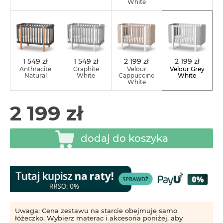
White
1 549 zł
1 549 zł
2 199 zł
2 199 zł
Anthracite
Graphite
Velour
Velour Grey
Natural
White
Cappuccino
White
White
2 199 zł
dodaj do koszyka
Uwaga: Cena zestawu na starcie obejmuje samo
łóżeczko. Wybierz materac i akcesoria poniżej, aby