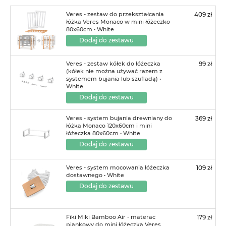
Veres - zestaw do przekształcania
409 zł
łóżka Veres Monaco w mini łóżeczko
80x60cm • White
Dodaj do zestawu
Veres - zestaw kółek do łóżeczka
99 zł
(kółek nie można używać razem z
systemem bujania lub szufladą) •
White
Dodaj do zestawu
Veres - system bujania drewniany do
369 zł
łóżka Monaco 120x60cm i mini
łóżeczka 80x60cm • White
Dodaj do zestawu
Veres - system mocowania łóżeczka
109 zł
dostawnego • White
Dodaj do zestawu
Fiki Miki Bamboo Air - materac
179 zł
piankowy do mini łóżeczka Veres