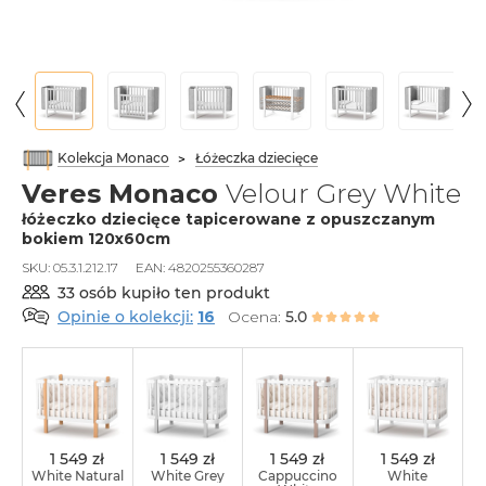
Kolekcja Monaco
Łóżeczka dziecięce
Veres Monaco
Velour Grey White
łóżeczko dziecięce tapicerowane z opuszczanym
bokiem 120x60cm
SKU:
05.3.1.212.17
EAN:
4820255360287
33 osób kupiło ten produkt
Opinie o kolekcji:
16
Ocena:
5.0
1 549 zł
1 549 zł
1 549 zł
1 549 zł
White Natural
White Grey
Cappuccino
White