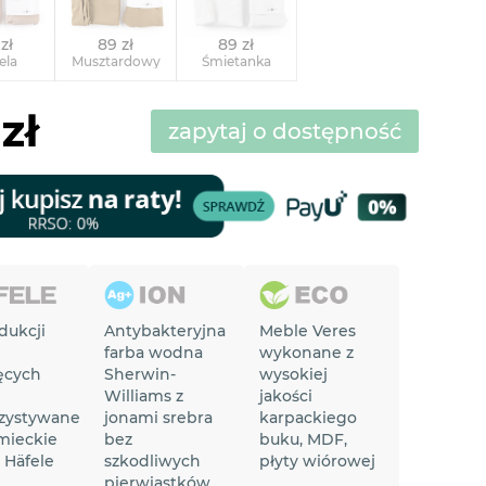
zł
89 zł
89 zł
ela
Musztardowy
Śmietanka
zł
zapytaj o dostępność
dukcji
Antybakteryjna
Meble Veres
farba wodna
wykonane z
ęcych
Sherwin-
wysokiej
Williams z
jakości
zystywane
jonami srebra
karpackiego
mieckie
bez
buku, MDF,
 Häfele
szkodliwych
płyty wiórowej
pierwiastków