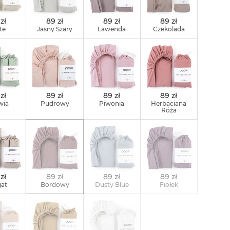
zł
89 zł
89 zł
89 zł
te
Jasny Szary
Lawenda
Czekolada
zł
89 zł
89 zł
89 zł
wia
Pudrowy
Piwonia
Herbaciana
Róża
zł
89 zł
89 zł
89 zł
at
Bordowy
Dusty Blue
Fiołek