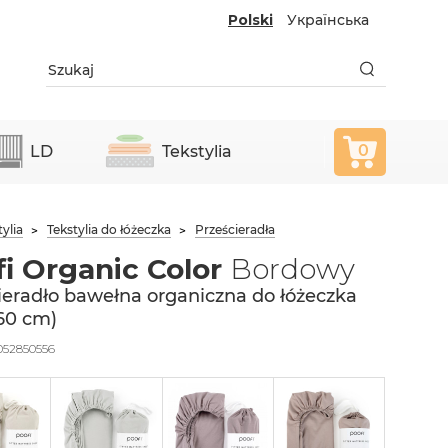
Polski
Українська
0
LD
Tekstylia
tylia
Tekstylia do łóżeczka
Prześcieradła
i Organic Color
Bordowy
ieradło bawełna organiczna do łóżeczka
 60 cm)
052850556