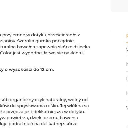
zo przyjemne w dotyku prześcieradło z
dzianiny. Szeroka gumka porządnie
aturalna bawełna zapewnia skórze dziecka
olor jest wygodne, łatwo się nakłada i
cy o wysokości do 12 cm.
ób organiczny czyli naturalny, wolny od
w do spryskiwania roślin. Jej włókna są
 że przędza jest delikatniejsza w dotyku.
yw powietrza, dzięki czemu bawełna
łuje podrażnień na delikatnej skórze