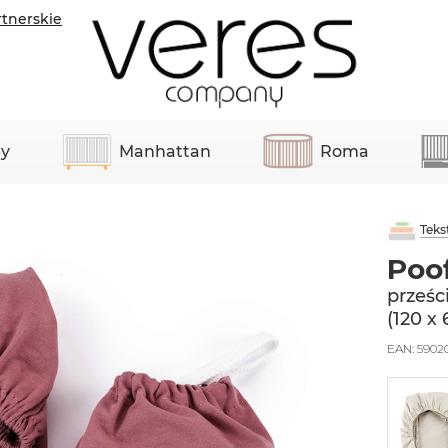
rtnerskie
y
Manhattan
Roma
Teks
Poof
prześc
(120 х
EAN:
5902