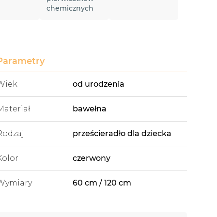
chemicznych
Parametry
Wiek
od urodzenia
Materiał
bawełna
Rodzaj
prześcieradło dla dziecka
Kolor
czerwony
Wymiary
60 cm / 120 cm