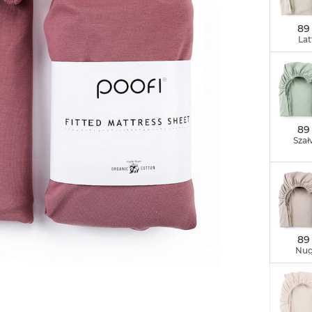
89 
Lat
89 
Szał
89 
Nug