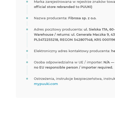
Marka zarejestrowana w rejestrze znaków tow
official store rebranded to PUUKI)
Nazwa producenta:
Fibrosa sp. z o.o.
Adres pocztowy producenta:
ul. Sielska 17A, 6
Warehouse / returns: ul. Generała Maczka 9, 43
PL5472255218, REGON 542807148, KRS 0001196
Elektroniczny adres kontaktowy producenta:
h
Osoba odpowiedzialna w UE / importer:
N/A — 
no EU responsible person / importer required.
Ostrzeżenia, instrukcje bezpieczeństwa, instru
mypuuki.com