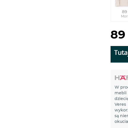
89 
Mor
89 
W pro
mebli
dzieci
Veres
wykor
są nie
okucia