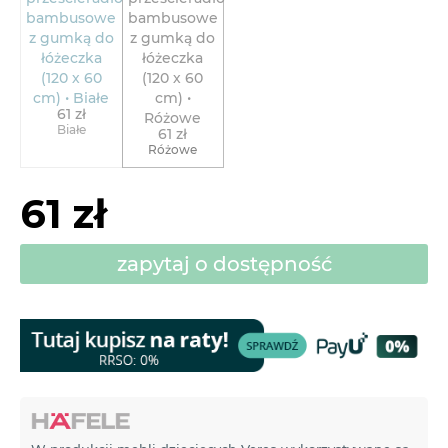
61 zł
Białe
61 zł
Różowe
61 zł
zapytaj o dostępność