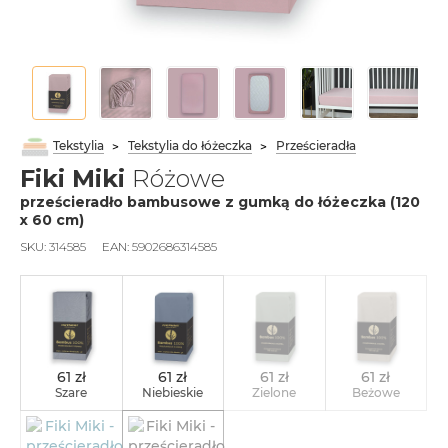
Tekstylia
Tekstylia do łóżeczka
Prześcieradła
Fiki Miki
Różowe
prześcieradło bambusowe z gumką do łóżeczka (120
х 60 cm)
SKU:
314585
EAN:
5902686314585
61 zł
61 zł
61 zł
61 zł
Szare
Niebieskie
Zielone
Beżowe