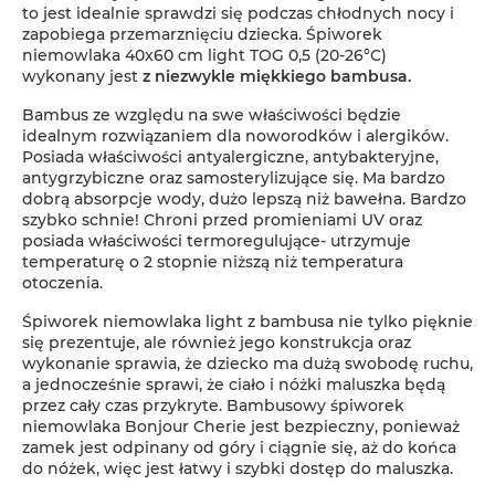
to jest idealnie sprawdzi się podczas chłodnych nocy i
zapobiega przemarznięciu dziecka. Śpiworek
niemowlaka 40x60 cm light TOG 0,5 (20-26°C)
wykonany jest
z niezwykle miękkiego bambusa.
Bambus ze względu na swe właściwości będzie
idealnym rozwiązaniem dla noworodków i alergików.
Posiada właściwości antyalergiczne, antybakteryjne,
antygrzybiczne oraz samosterylizujące się. Ma bardzo
dobrą absorpcje wody, dużo lepszą niż bawełna. Bardzo
szybko schnie! Chroni przed promieniami UV oraz
posiada właściwości termoregulujące- utrzymuje
temperaturę o 2 stopnie niższą niż temperatura
otoczenia.
Śpiworek niemowlaka light z bambusa nie tylko pięknie
się prezentuje, ale również jego konstrukcja oraz
wykonanie sprawia, że dziecko ma dużą swobodę ruchu,
a jednocześnie sprawi, że ciało i nóżki maluszka będą
przez cały czas przykryte. Bambusowy śpiworek
niemowlaka Bonjour Cherie jest bezpieczny, ponieważ
zamek jest odpinany od góry i ciągnie się, aż do końca
do nóżek, więc jest łatwy i szybki dostęp do maluszka.