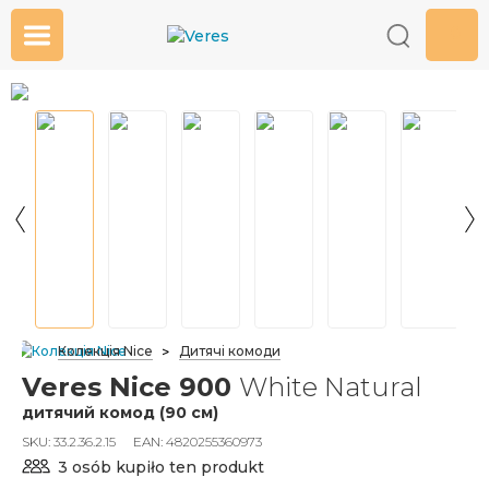
0
Колекція Nice
Дитячі комоди
Veres Nice 900
White Natural
дитячий комод (90 см)
SKU:
33.2.36.2.15
EAN:
4820255360973
3 osób kupiło ten produkt