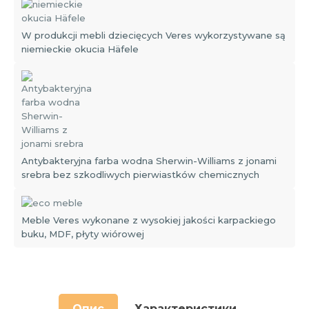
W produkcji mebli dziecięcych Veres wykorzystywane są
niemieckie okucia Häfele
Antybakteryjna farba wodna Sherwin-Williams z jonami
srebra bez szkodliwych pierwiastków chemicznych
Meble Veres wykonane z wysokiej jakości karpackiego
buku, MDF, płyty wiórowej
Опис
Характеристики