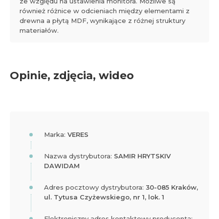
ze względu na ustawienia monitora. Możliwe są
również różnice w odcieniach między elementami z
drewna a płytą MDF, wynikające z różnej struktury
materiałów.
Opinie, zdjęcia, wideo
Marka:
VERES
Nazwa dystrybutora:
SAMIR HRYTSKIV
DAWIDAM
Adres pocztowy dystrybutora:
30-085 Kraków,
ul. Tytusa Czyżewskiego, nr 1, lok. 1
Elektroniczny adres kontaktowy producenta: