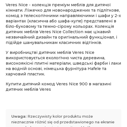
Veres Nice - колекція преміум меблів для дитячої
кімнати. Ліжечко для новонароджених та підліткове,
комод з телескопічними направляючими і шафи у 2-х
варіантах (класична або шафа-купе) представлені в
біло-буковому та темно-сірому кольорах. Колекція
дитячих меблів Veres Nice Collection має цікавий
незвичайний дизайн та оригінальний функціонал, і
підійде шанувальникам класичних відтінків.
У виробництві дитячих меблів Veres Nice
використовується екологічно чиста деревина,
високоякісні плитні матеріали, шведські фарби і лаки
на водній основі, німецька фурнітура Hafele та
харчовий пластик.
Купити дитячий комод Veres Nice 900 в магазині
дитячих меблів Veres
Uwaga:
Rzeczywisty kolor produktu może
nieznacznie różnić się od przedstawionego na ekranie