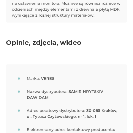
na ustawienia monitora. Możliwe są również różnice w
odcieniach między elementami z drewna a płytą MDF,
wynikające z różnej struktury materiałów.
Opinie, zdjęcia, wideo
Marka:
VERES
Nazwa dystrybutora:
SAMIR HRYTSKIV
DAWIDAM
Adres pocztowy dystrybutora:
30-085 Kraków,
ul. Tytusa Czyżewskiego, nr 1, lok. 1
Elektroniczny adres kontaktowy producenta: