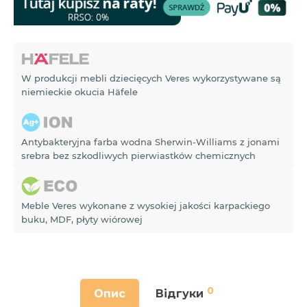
W produkcji mebli dziecięcych Veres wykorzystywane są
niemieckie okucia Häfele
Antybakteryjna farba wodna Sherwin-Williams z jonami
srebra bez szkodliwych pierwiastków chemicznych
Meble Veres wykonane z wysokiej jakości karpackiego
buku, MDF, płyty wiórowej
0
Опис
Відгуки