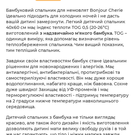
Бамбуковий спальник для немовлят Bonjour Cherie
ідеально підходить для холодних ночей і не дасть
вашій дитині замерзнути. Легкий дитячий спальник
40x60 см має індекс теплоти TOG 0,5 (20-26°C)
виготовлений
з надзвичайно м'якого бамбука.
TOG –
одиниця виміру, яка допомагає визначити рівень
теплозбереження спальника. Чим вищий показник,
тим тепліший спальник.
Завдяки своїм властивостям бамбук стане ідеальним
рішенням для новонароджених і алергіків. Має
антиалергічні, антибактеріальні, протигрибкові та
самостерилізуючі властивості. Він має дуже хороше
водопоглинання, набагато краще, ніж бавовна. Сохне
дуже швидко! Захищає від УФ-променів і має
терморегулюючі властивості - підтримує температуру
на 2 градуси нижче температури навколишнього
середовища.
Дитячий спальник з бамбука не тільки виглядає
красиво, але також його дизайн і якість виготовлення
дозволяють дитині мати велику свободу рухів і в той
же час гарантують, що тіло і ніжки малюка завжди