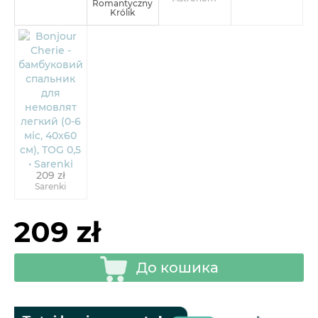
Romantyczny
Królik
209 zł
Sarenki
209 zł
До кошика