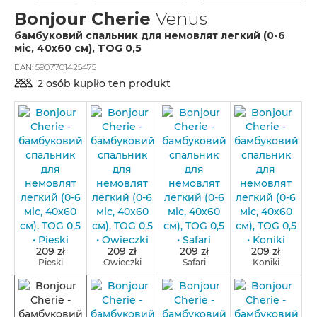
Bonjour Cherie
Venus
бамбуковий спальник для немовлят легкий (0-6
міс, 40x60 см), TOG 0,5
EAN:
5907701425475
2 osób kupiło ten produkt
209 zł
209 zł
209 zł
209 zł
Pieski
Owieczki
Safari
Koniki